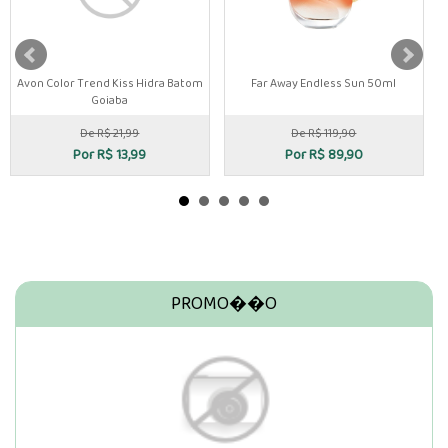
Avon Color Trend Kiss Hidra Batom
Far Away Endless Sun 50ml
F
Goiaba
De R$ 21,99
De R$ 119,90
Por R$
13,99
Por R$
89,90
PROMO��O