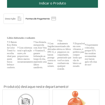


Descrição
Formas de Pagamento
Lábios hidratados e radiantes
?
Seu
?
O Batom
?
Sua fórmula,
?
Com
acabamento
?
Disponível
Kiss Hidra
enriquecida
?
Experimente
fragrâncias
acetinado não
em cores
da Color
?
Com cobertura
com Aloe Vera
e descubra
delicadas e
deixa os lábios
vibrantes, é
Trend é a
total e aplicação
e Vitamina E,
porque 92%
FPS 15, o
pegajosos ou
perfeito para
escolha
suave, ele
garante
das usuárias
batom
craquelando,
compor
ideal para
proporciona
hidratação ao
recomendam
protege
permitindo que
looks que
quem
lábios macios
longo do dia,
este batom
contra os
você se sinta
vão do
busca
instantaneamente.
mantendo seus
após três dias
danos
confiante em
básico ao
beleza e
lábios
de uso!
solares.
qualquer
ousado.
conforto.
saudáveis.
ocasião.
Produto(s) destaque neste departamento!