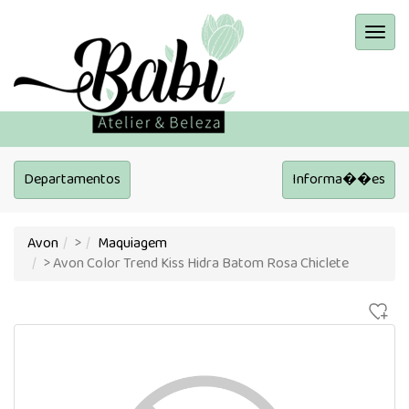
Menu
Princi
Departamentos
Informa��es
Avon
>
Maquiagem
> Avon Color Trend Kiss Hidra Batom Rosa Chiclete